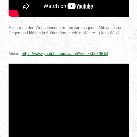
Ausser an den Wochenenden treffen wir uns jeden Mittwoch zum
fliegen und klönen in Aufderhöhe, auch im Winter ;-) kein Witz!
Music:
https://www.youtube.com/watch?v=T7K0pZ9tGi4